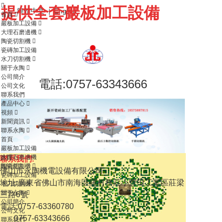
提供全套巖板加工設備
簡體中文
English
|
首頁
巖板加工設備
大理石磨邊機
陶瓷切割機
瓷磚加工設備
水刀切割機
關于永陶
公司簡介
電話:0757-63343666
公司文化
聯系我們
產品中心
視頻
新聞資訊
聯系永陶
首頁
巖板加工設備
大理石磨邊機
水刀切割機
08
首頁
聯系我們:
陶瓷切割機
開瓷磚加工廠指南
.04
新聞資訊
佛山市永陶機電設備有限公司
瓷磚加工設備
瓷磚加工廠市場分析
2020
地址:廣東省佛山市南海區羅村務莊小豐田工業區莊梁
水刀切割機
石材加工機械
關于永陶
三路6號
公司簡介
電話:0757-63360780
公司文化
0757-63343666
聯系我們