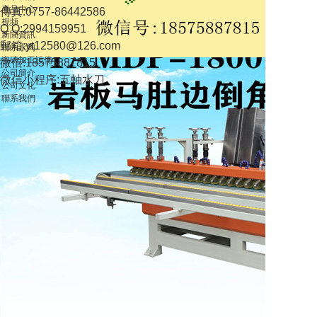
產品中心
傳真:0757-86442586
視頻
Q Q:2994159951
新聞資訊
郵箱:yt12580@126.com
聯系永陶
瓷磚加工設備
微信:18575887815
公司簡介
微信小程序:五軸水刀
公司文化
聯系我們