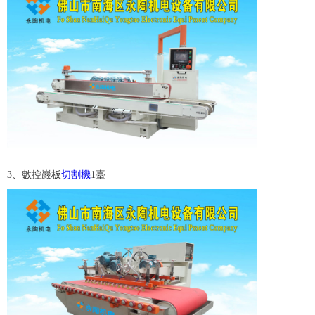
3、
數控巖板
切割機
1
臺